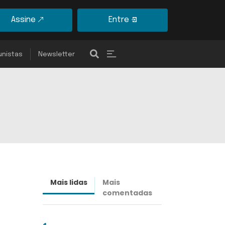
Assine
Entre
unistas
Newsletter
Mais lidas
Mais
Últimas
comentadas
notícias