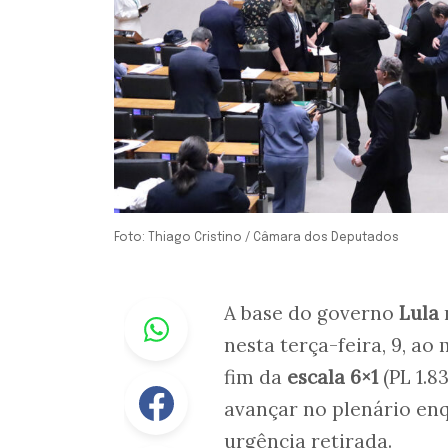
Foto: Thiago Cristino / Câmara dos Deputados
Whastapp
A base do governo
Lula
nesta terça-feira, 9, a
fim da
escala 6×1
(PL 1.8
Facebook
avançar no plenário enq
urgência retirada.