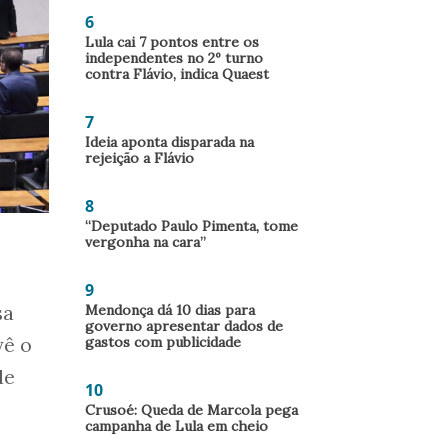
6
Lula cai 7 pontos entre os
independentes no 2º turno
contra Flávio, indica Quaest
7
Ideia aponta disparada na
rejeição a Flávio
8
“Deputado Paulo Pimenta, tome
vergonha na cara”
9
Mendonça dá 10 dias para
sa
governo apresentar dados de
gastos com publicidade
vê o
de
10
Crusoé: Queda de Marcola pega
campanha de Lula em cheio