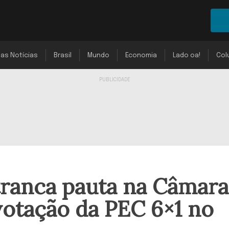
mas Notícias
Brasil
Mundo
Economia
Lado oa!
Col
tranca pauta na Câmara
votação da PEC 6×1 no