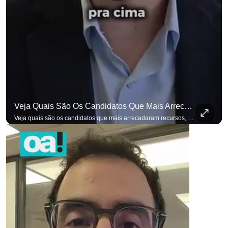
Veja Quais São Os Candidatos Que Mais Arrecadaram Recursos, Até Agora, Por Meio De Vaquinhas Eleito
Veja quais são os candidatos que mais arrecadaram recursos, até agora, por meio de vaquinhas eleitorais. #OAntagonista Se você busca informação com credibilidade, inscreva-se agora e ative o