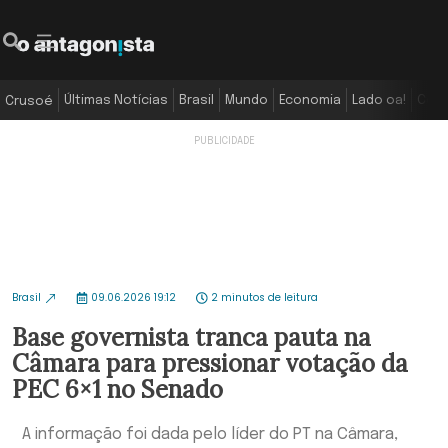
Últimas Notícias
Brasil
Mundo
Economia
Lado oa!
Colu
Crusoé
Brasil
09.06.2026 19:12
2 minutos de leitura
Base governista tranca pauta na
Câmara para pressionar votação da
PEC 6×1 no Senado
A informação foi dada pelo líder do PT na Câmara,