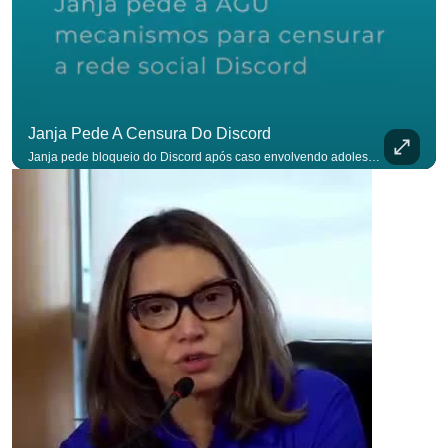
Janja Pede A Censura Do Discord
Janja pede bloqueio do Discord após caso envolvendo adolescente: “Precisamos tirar do ar”. #OAntagonista Se você busca informação com credibilidade, inscreva-se agora e ative o