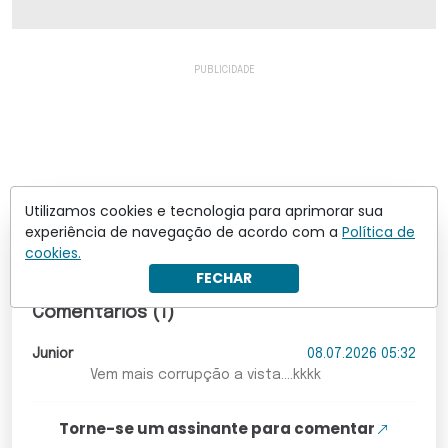
Utilizamos cookies e tecnologia para aprimorar sua
experiência de navegação de acordo com a
Política de
Os comentários não representam a opinião do site; a
cookies.
responsabilidade pelo conteúdo postado é do autor da
FECHAR
mensagem.
Comentários (1)
Junior
08.07.2026 05:32
Vem mais corrupção a vista....kkkk
Torne-se um assinante para comentar