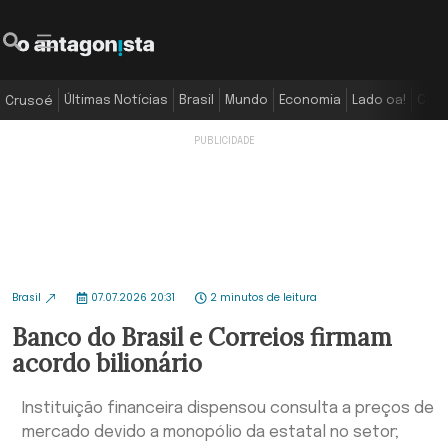
Últimas Notícias
Brasil
Mundo
Economia
Lado oa!
Colu
Crusoé
Brasil
07.07.2026 20:31
2 minutos de leitura
Banco do Brasil e Correios firmam
acordo bilionário
Instituição financeira dispensou consulta a preços de
mercado devido a monopólio da estatal no setor;