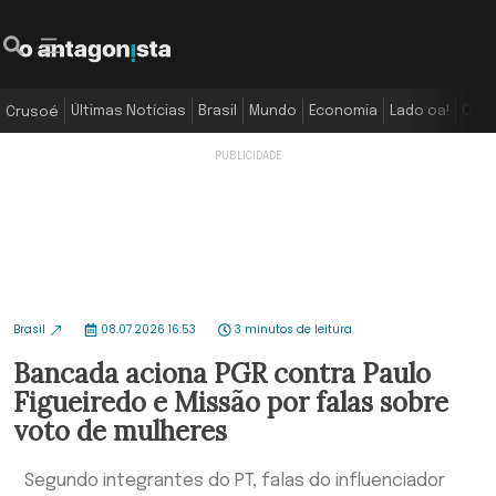
Últimas Notícias
Brasil
Mundo
Economia
Lado oa!
Colu
Crusoé
Brasil
08.07.2026 16:53
3 minutos de leitura
Bancada aciona PGR contra Paulo
Figueiredo e Missão por falas sobre
voto de mulheres
Segundo integrantes do PT, falas do influenciador