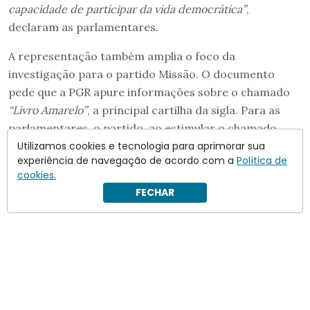
capacidade de participar da vida democrática”
,
declaram as parlamentares.
A representação também amplia o foco da
investigação para o partido Missão. O documento
pede que a PGR apure informações sobre o chamado
“Livro Amarelo”
, a principal cartilha da sigla. Para as
parlamentares, o partido, ao estimular o chamado
“voto familiar”, estaria subestimando a capacidade de
Utilizamos cookies e tecnologia para aprimorar sua
experiência de navegação de acordo com a
Política de
escolha das mulheres.
cookies.
FECHAR