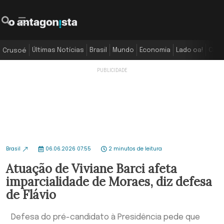
Últimas Notícias
Brasil
Mundo
Economia
Lado oa!
Colu
Crusoé
Brasil
06.06.2026 07:55
2 minutos de leitura
Atuação de Viviane Barci afeta
imparcialidade de Moraes, diz defesa
de Flávio
Defesa do pré-candidato à Presidência pede que