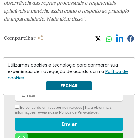
observância das regras processuais e regimentais
aplicáveis à matéria, assim como o respeito ao princípio
da imparcialidade. Nada além disso”
.
Compartilhar
Utilizamos cookies e tecnologia para aprimorar sua
experiência de navegação de acordo com a
Política de
Nunca foi tão fácil ficar bem informado com
O
cookies.
Antagonista
FECHAR
Eu concordo em receber notificações | Para obter mais
informações reveja nossa
Política de Privacidade
.
Enviar