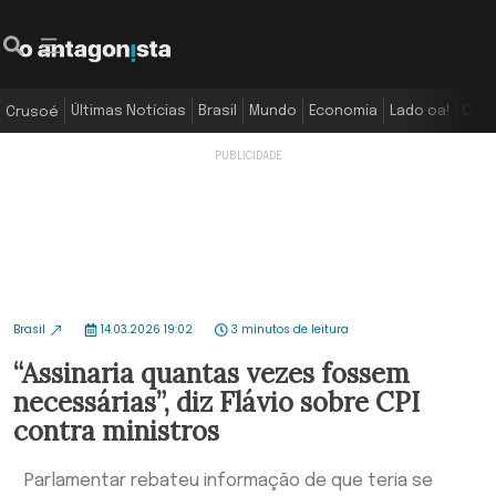
Últimas Notícias
Brasil
Mundo
Economia
Lado oa!
Colu
Crusoé
Brasil
14.03.2026 19:02
3 minutos de leitura
“Assinaria quantas vezes fossem
necessárias”, diz Flávio sobre CPI
contra ministros
Parlamentar rebateu informação de que teria se