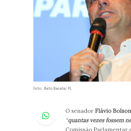
Foto.: Beto Barata/ PL
Whastapp
O senador
Flávio Bolso
“
quantas vezes fossem ne
Comissão Parlamentar de