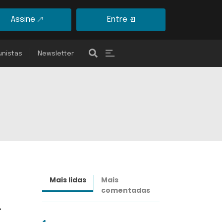
Assine
Entre
unistas
Newsletter
Mais lidas
Mais
Últimas
comentadas
notícias
a