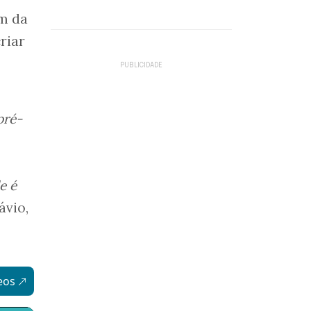
m da
riar
pré-
e é
lávio,
eos