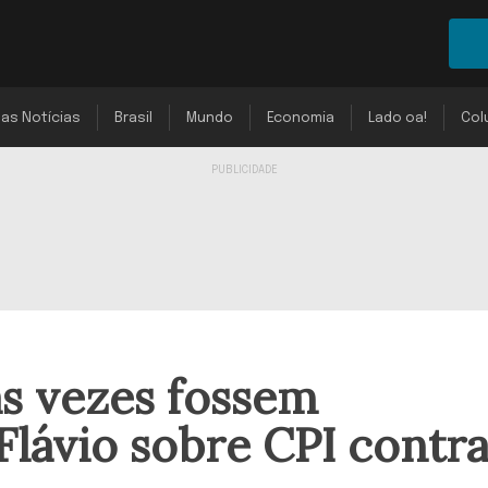
mas Notícias
Brasil
Mundo
Economia
Lado oa!
Col
as vezes fossem
 Flávio sobre CPI contr