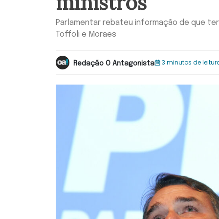
ministros
Parlamentar rebateu informação de que teri
Toffoli e Moraes
3 minutos de leitur
Redação O Antagonista