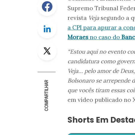
Facebook
Supremo Tribunal Feder
revista
Veja
segundo a qu
Linkedin
a CPI para apurar a con
Moraes
no caso do
Banc
Twitter
“Estou aqui no evento c
candidatura como governa
Veja… pelo amor de Deus, 
Bolsonaro se arrepende d
COMPARTILHAR
que vocês tiram essas co
em vídeo publicado no X
Shorts Em Dest