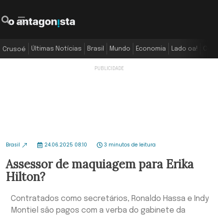
Últimas Notícias
Brasil
Mundo
Economia
Lado oa!
Colu
Crusoé
Brasil
24.06.2025 08:10
3 minutos de leitura
Assessor de maquiagem para Erika
Hilton?
Contratados como secretários, Ronaldo Hassa e Indy
Montiel são pagos com a verba do gabinete da