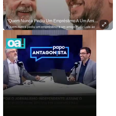
“Quem Nunca Pediu Um Empréstimo A Um Amigo?”, Diz Lula Ao Defender Seu Ex-Chefe De Gabinete
“Quem nunca pediu um empréstimo a um amigo?”, diz Lula ao defender seu ex-chefe de gabinete Marcola, que recebeu R$ 249 mil de uma empresa ligada a uma amiga de Lulinha. #OAntagonista Se você busca informação com credibilidade, inscreva-se agora e ative o