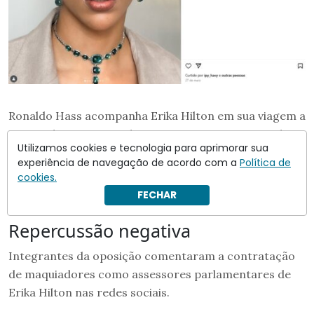
Ronaldo Hass acompanha Erika Hilton em sua viagem a
Portugal e França, onde a congressista participa de
Utilizamos cookies e tecnologia para aprimorar sua
discussões sobre os direitos LGBT.
experiência de navegação de acordo com a
Política de
cookies.
Leia também:
A boquinha dos doadores da campanha de
FECHAR
Erika Hilton na Câmara
Repercussão negativa
Integrantes da oposição comentaram a contratação
de maquiadores como assessores parlamentares de
Erika Hilton nas redes sociais.