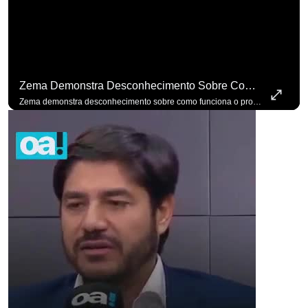
Zema Demonstra Desconhecimento Sobre Como Funciona O Processo De Mudança Das Leis. #OAntagonista
Zema demonstra desconhecimento sobre como funciona o processo de mudança das leis. #OAntagonista Se você busca informação com credibilidade, inscreva-se agora e ative o