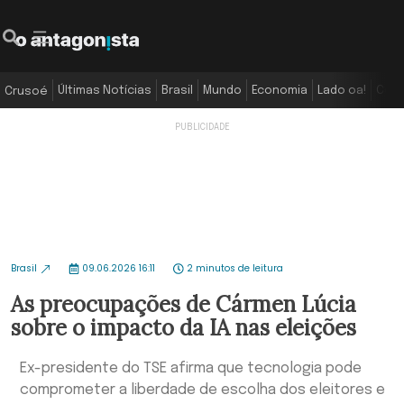
Últimas Notícias
Brasil
Mundo
Economia
Lado oa!
Colu
Crusoé
Brasil
09.06.2026 16:11
2 minutos de leitura
As preocupações de Cármen Lúcia
sobre o impacto da IA nas eleições
Ex-presidente do TSE afirma que tecnologia pode
comprometer a liberdade de escolha dos eleitores e