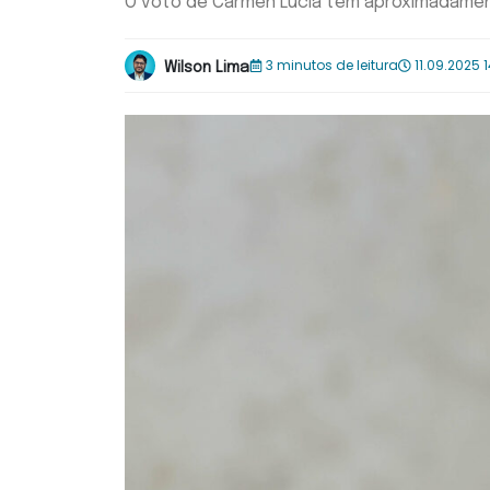
O voto de Cármen Lucia tem aproximadament
3 minutos de leitura
11.09.2025 1
Wilson Lima