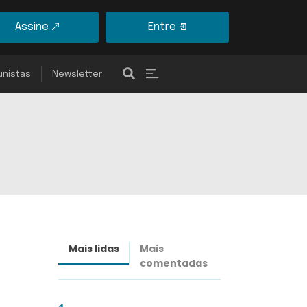
Assine
Entre
unistas
Newsletter
Mais lidas
Mais
Últimas
comentadas
notícias