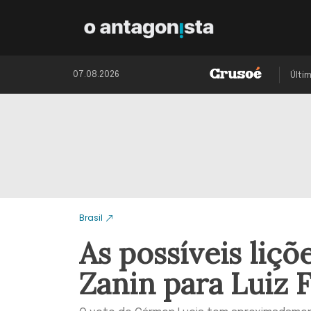
07.08.2026
Últi
Brasil
As possíveis liç
Zanin para Luiz 