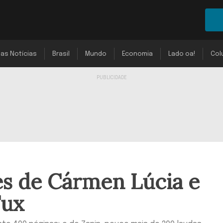
mas Notícias
Brasil
Mundo
Economia
Lado oa!
Col
ões de Cármen Lúcia e
Fux