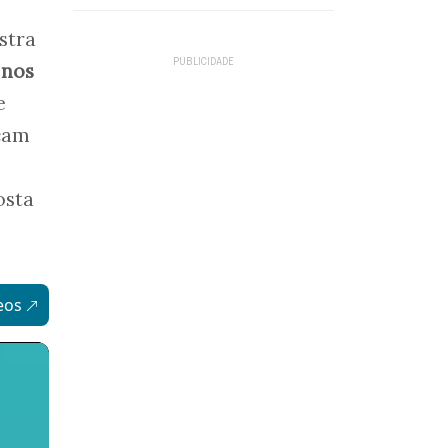
stra
 nos
e
açam
osta
eos