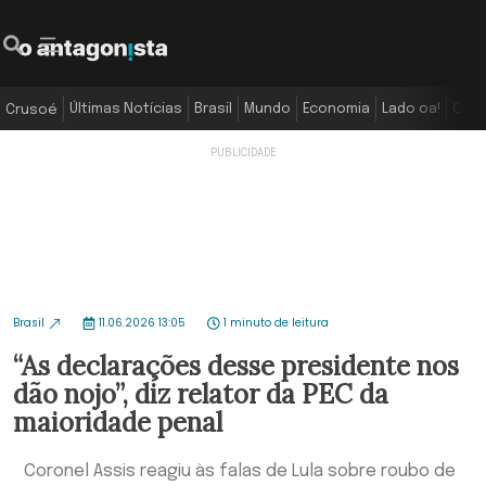
Últimas Notícias
Brasil
Mundo
Economia
Lado oa!
Colu
Crusoé
Brasil
11.06.2026 13:05
1 minuto de leitura
“As declarações desse presidente nos
dão nojo”, diz relator da PEC da
maioridade penal
Coronel Assis reagiu às falas de Lula sobre roubo de