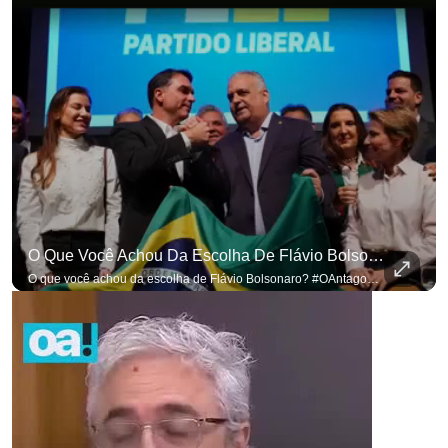
O Que Você Achou Da Escolha De Flávio Bolsonaro? #OAntagonista
O que você achou da escolha de Flávio Bolsonaro? #OAntagonista Se você busca informação com credibilidade, inscreva-se agora e ative o