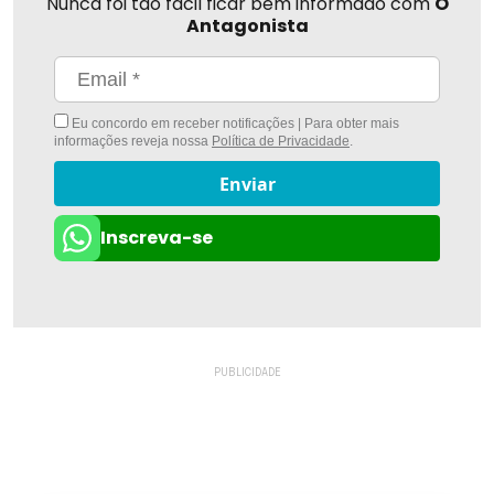
Nunca foi tão fácil ficar bem informado com
O
Antagonista
Eu concordo em receber notificações | Para obter mais
informações reveja nossa
Política de Privacidade
.
Enviar
Inscreva-se