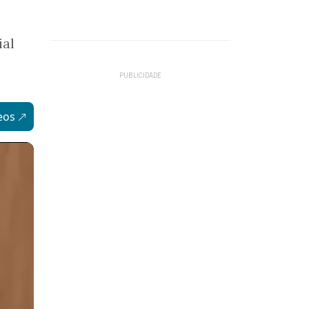
ial
eos