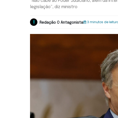
“Não cabe ao Poder Judiciário, além da inte
legislação”, diz ministro
3 minutos de leitur
Redação O Antagonista