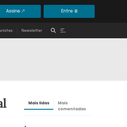
Assine
Entre
unistas
Newsletter
al
Mais lidas
Mais
Últimas
comentadas
notícias