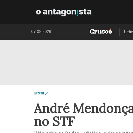
07.08.2026
Últi
Brasil
André Mendonça c
no STF