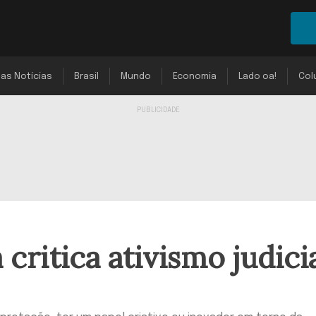
mas Notícias
Brasil
Mundo
Economia
Lado oa!
Col
ritica ativismo judici