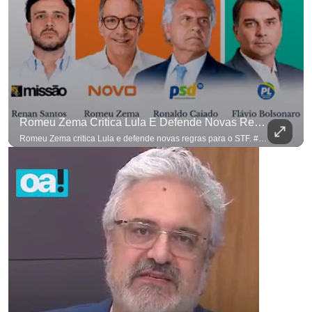
para não perder nenhuma atualização!
Ouça O Antagonista nos principais 
Romeu Zema Critica Lula E Defende Novas Regras Para O STF. #OAntagonista
Romeu Zema critica Lula e defende novas regras para o STF. #OAntagonista Se você busca informação com credibilidade, inscreva-se agora e ative o