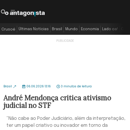
Últimas Notícias
Brasil
Mundo
Economia
Lado oa!
Colu
Crusoé
Brasil
06.06.2026 13:16
3 minutos de leitura
André Mendonça critica ativismo
judicial no STF
“Não cabe ao Poder Judiciário, além da interpretação,
ter um papel criativo ou inovador em torno da