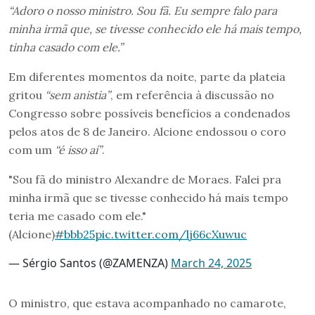
“Adoro o nosso ministro. Sou fã. Eu sempre falo para
minha irmã que, se tivesse conhecido ele há mais tempo,
tinha casado com ele.”
Em diferentes momentos da noite, parte da plateia
gritou
“sem anistia”
, em referência à discussão no
Congresso sobre possíveis benefícios a condenados
pelos atos de 8 de Janeiro. Alcione endossou o coro
com um
“é isso aí”
.
"Sou fã do ministro Alexandre de Moraes. Falei pra
minha irmã que se tivesse conhecido há mais tempo
teria me casado com ele."
(Alcione)
#bbb25
pic.twitter.com/lj66cXuwuc
— Sérgio Santos (@ZAMENZA)
March 24, 2025
O ministro, que estava acompanhado no camarote,