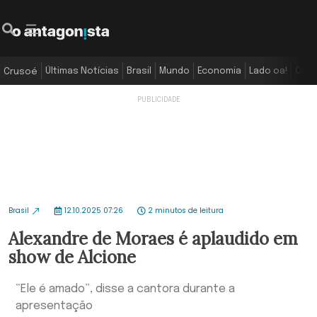
Últimas Notícias
Brasil
Mundo
Economia
Lado oa!
Colu
Crusoé
Brasil
12.10.2025 07:26
2 minutos de leitura
Alexandre de Moraes é aplaudido em
show de Alcione
“Ele é amado”, disse a cantora durante a
apresentação