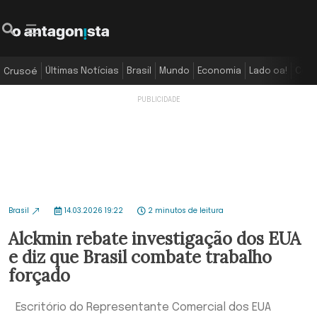
Últimas Notícias
Brasil
Mundo
Economia
Lado oa!
Colu
Crusoé
Brasil
14.03.2026 19:22
2 minutos de leitura
Alckmin rebate investigação dos EUA
e diz que Brasil combate trabalho
forçado
Escritório do Representante Comercial dos EUA