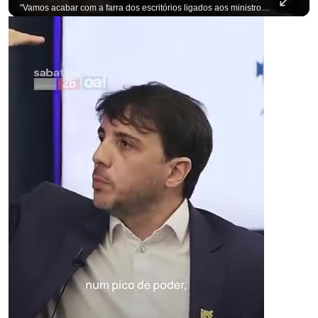
"Vamos acabar com a farra dos escritórios ligados aos ministros do STF". Essa foi a resposta de Renan Santos ao ser questionado sobre o Judiciário. Se você busca informação com credibilidade, inscreva-se agora e ative o