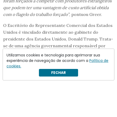
foram forçados a competir com produtores estrangeiros
que podem ter uma vantagem de custo artificial obtida
com o flagelo do trabalho forçado”
, pontuou Greer.
O Escritório do Representante Comercial dos Estados
Unidos é vinculado diretamente ao gabinete do
presidente dos Estados Unidos, Donald Trump. Trata-
se de uma agência governamental responsável por
negociar acordos comerciais com outros países e
Utilizamos cookies e tecnologia para aprimorar sua
assessorar o presidente americano no que diz
experiência de navegação de acordo com a
Política de
respeito à política comercial.
cookies.
FECHAR