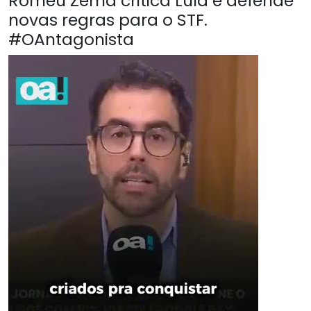
Romeu Zema critica Lula e defende
novas regras para o STF.
#OAntagonista