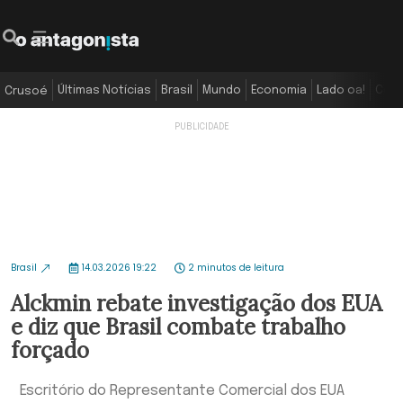
Últimas Notícias
Brasil
Mundo
Economia
Lado oa!
Colu
Crusoé
Brasil
14.03.2026 19:22
2 minutos de leitura
Alckmin rebate investigação dos EUA
e diz que Brasil combate trabalho
forçado
Escritório do Representante Comercial dos EUA