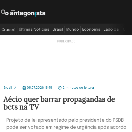
Últimas Notícias
Brasil
Mundo
Economia
Lado oa!
Colu
Crusoé
Brasil
08.07.2026 18:48
2 minutos de leitura
Aécio quer barrar propagandas de
bets na TV
Projeto de lei apresentado pelo presidente do PSDB
pode ser votado em regime de urgência após acordo