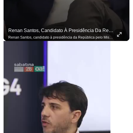
Renan Santos, Candidato À Presidência Da República Pelo Missão, Defende Aplicar Reformas Fiscais
Renan Santos, candidato à presidência da República pelo Missão, defende aplicar reformas fiscais impopulares para conter aumento incontrolado dos gastos e dívida pública, garantindo que essas medidas afetarão positivamente o ambiente econômico no Brasil. Se você busca informação com credibilidade, inscreva-se agora e ative o