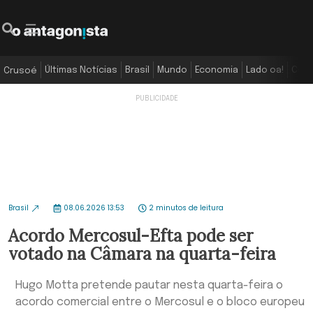
Últimas Notícias
Brasil
Mundo
Economia
Lado oa!
Colu
Crusoé
Brasil
08.06.2026 13:53
2 minutos de leitura
Acordo Mercosul-Efta pode ser
votado na Câmara na quarta-feira
Hugo Motta pretende pautar nesta quarta-feira o
acordo comercial entre o Mercosul e o bloco europeu