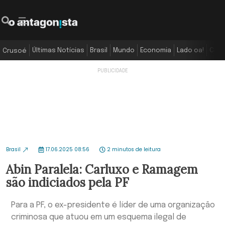
Últimas Notícias
Brasil
Mundo
Economia
Lado oa!
Colu
Crusoé
Brasil
17.06.2025 08:56
2 minutos de leitura
Abin Paralela: Carluxo e Ramagem
são indiciados pela PF
Para a PF, o ex-presidente é líder de uma organização
criminosa que atuou em um esquema ilegal de