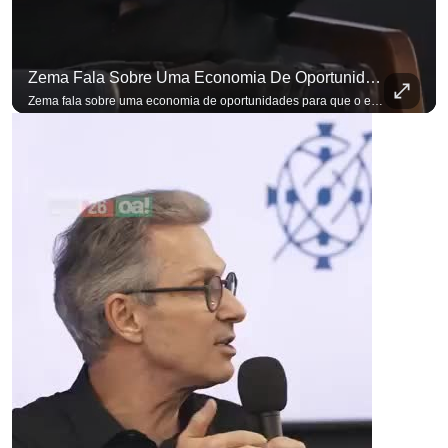
Zema Fala Sobre Uma Economia De Oportunidades Para O Empresário
Zema fala sobre uma economia de oportunidades para que o empresário brasileiro não precise sair do país para manter o crescimento do seu negócio. A primeira Sabatina Presidencial em que as perguntas não vieram de assessores, partidos ou jornalistas. Vieram de uma pesquisa com empresários brasileiros. Imposto, juro, custo de contratar. Cada candidato frente a frente com quem move a economia do país. Se você busca informação com credibilidade, inscreva-se agora e ative o