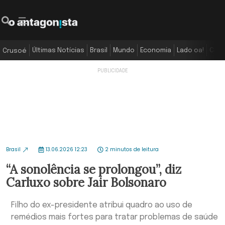
Últimas Notícias
Brasil
Mundo
Economia
Lado oa!
Colu
Crusoé
Brasil
13.06.2026 12:23
2 minutos de leitura
“A sonolência se prolongou”, diz
Carluxo sobre Jair Bolsonaro
Filho do ex-presidente atribui quadro ao uso de
remédios mais fortes para tratar problemas de saúde