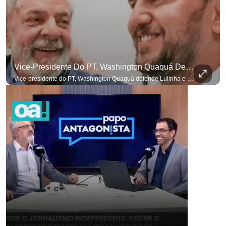
Vice-Presidente Do PT, Washington Quaquá Defende Lulinha E Diz Que Ele Vive Em Condições Precárias
Vice-presidente do PT, Washington Quaquá defende Lulinha e diz que ele vive em condições espartanas na Espanha. #OAntagonista Se você busca informação com credibilidade, inscreva-se agora e ative o