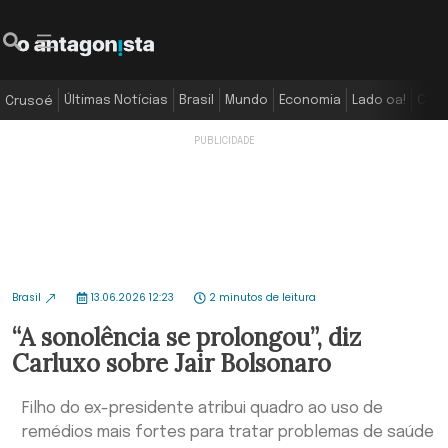
Últimas Notícias
Brasil
Mundo
Economia
Lado oa!
Colu
Crusoé
Brasil
13.06.2026 12:23
2 minutos de leitura
“A sonolência se prolongou”, diz
Carluxo sobre Jair Bolsonaro
Filho do ex-presidente atribui quadro ao uso de
remédios mais fortes para tratar problemas de saúde