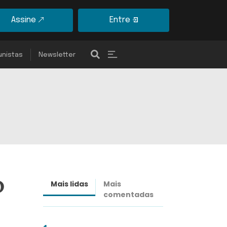
Assine
Entre
unistas
Newsletter
o
Mais lidas
Mais
Últimas
comentadas
notícias