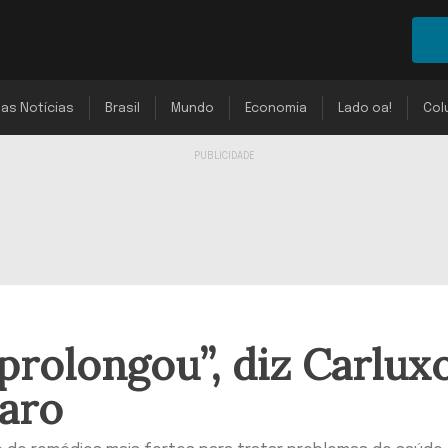
mas Notícias
Brasil
Mundo
Economia
Lado oa!
Col
 prolongou”, diz Carlux
naro