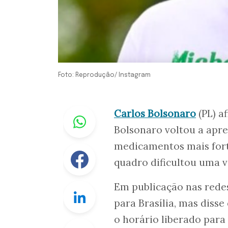
Foto: Reprodução/ Instagram
Whastapp
Carlos Bolsonaro
(PL) a
Bolsonaro voltou a apr
medicamentos mais fort
Facebook
quadro dificultou uma vi
Em publicação nas redes
Linkedin
para Brasília, mas dis
o horário liberado para
Twitter