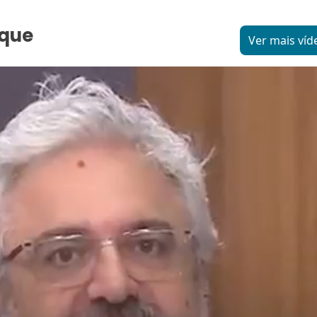
aque
Ver mais víd