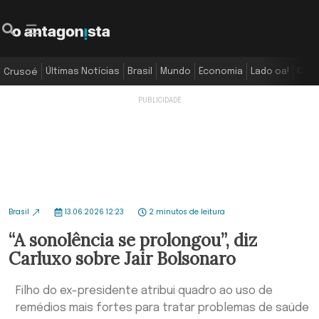
Últimas Notícias
Brasil
Mundo
Economia
Lado oa!
Colu
Crusoé
Brasil
13.06.2026 12:23
2 minutos de leitura
“A sonolência se prolongou”, diz
Carluxo sobre Jair Bolsonaro
Filho do ex-presidente atribui quadro ao uso de
remédios mais fortes para tratar problemas de saúde