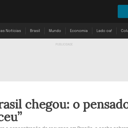
mas Notícias
Brasil
Mundo
Economia
Lado oa!
Col
rasil chegou: o pensad
ceu”