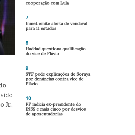
cooperação com Lula
7
Inmet emite alerta de vendaval
para 11 estados
8
Haddad questiona qualificação
do vice de Flávio
9
STF pede explicações de Soraya
por denúncias contra vice de
Flávio
do
ovido
10
o Jr.
,
PF indicia ex-presidente do
INSS e mais cinco por desvios
de aposentadorias