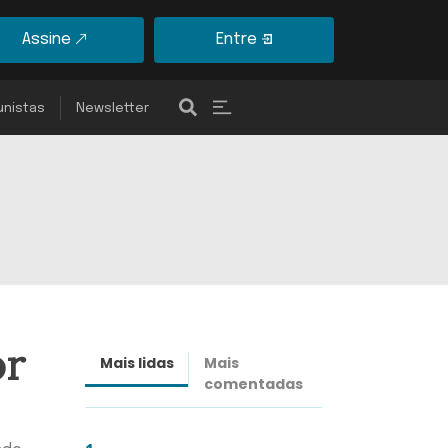
Assine
Entre
unistas
Newsletter
or
Mais lidas
Mais
Últimas
comentadas
notícias