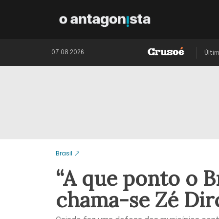
07.08.2026
Últi
Brasil
“A que ponto o B
chama-se Zé Dir