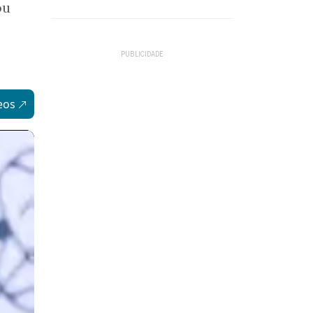
ou
eos