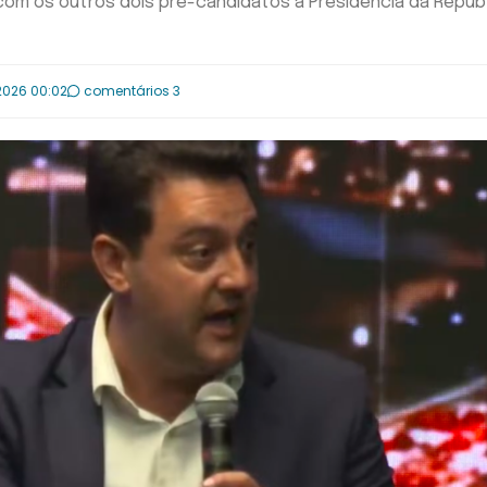
om os outros dois pré-candidatos à Presidência da Repúb
2026 00:02
comentários 3