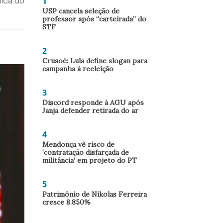
1
lica do
USP cancela seleção de
professor após “carteirada” do
STF
2
Crusoé: Lula define slogan para
campanha à reeleição
3
Discord responde à AGU após
Janja defender retirada do ar
4
Mendonça vê risco de
‘contratação disfarçada de
militância’ em projeto do PT
5
Patrimônio de Nikolas Ferreira
cresce 8.850%