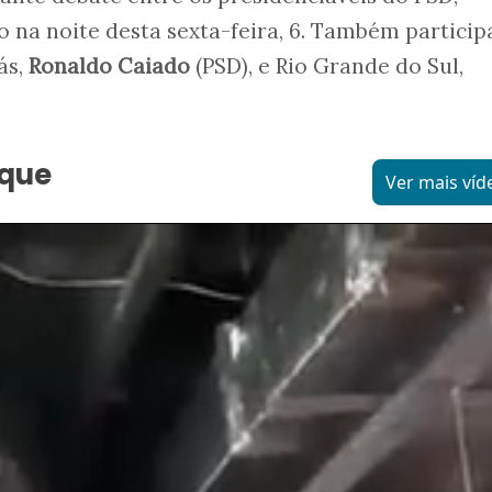
 na noite desta sexta-feira, 6. Também partici
ás,
Ronaldo Caiado
(PSD), e Rio Grande do Sul,
aque
Ver mais víd