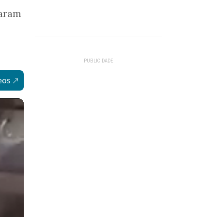
param
eos