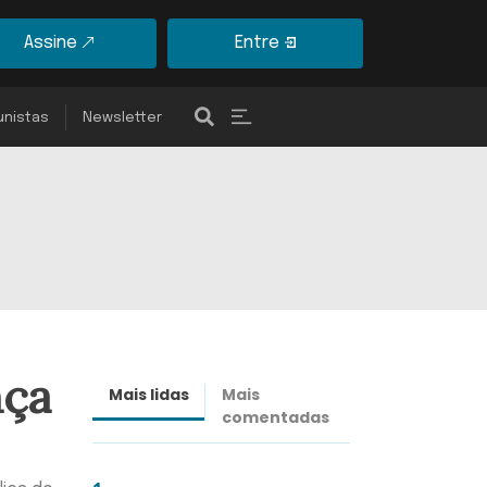
Assine
Entre
unistas
Newsletter
nça
Mais lidas
Mais
Últimas
comentadas
notícias