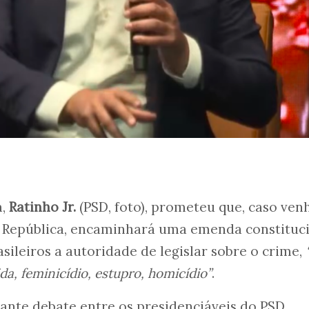
á,
Ratinho Jr.
(PSD, foto), prometeu que, caso ven
da República, encaminhará uma emenda constituc
sileiros a autoridade de legislar sobre o crime,
da, feminicídio, estupro, homicídio”
.
rante debate entre os presidenciáveis do PSD,