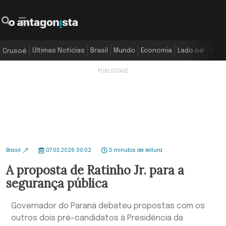
Últimas Notícias
Brasil
Mundo
Economia
Lado oa!
Colu
Crusoé
Brasil
07.03.2026 00:02
3 minutos de leitura
A proposta de Ratinho Jr. para a
segurança pública
Governador do Paraná debateu propostas com os
outros dois pré-candidatos à Presidência da