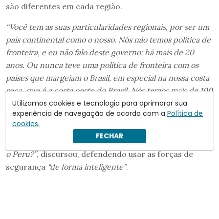
são diferentes em cada região.
“Você tem as suas particularidades regionais, por ser um
país continental como o nosso. Nós não temos política de
fronteira, e eu não falo deste governo: há mais de 20
anos. Ou nunca teve uma política de fronteira com os
países que margeiam o Brasil, em especial na nossa costa
seca, que é a costa oeste do Brasil. Nós temos mais de 100
batalhões do Exército, a Marinha. Aeronáutica no centro
Utilizamos cookies e tecnologia para aprimorar sua
experiência de navegação de acordo com a
Política de
da cidade. Qual é a razão lógica para estar no centro de
cookies.
São Paulo um batalhão do Exército em vez de estar na
FECHAR
fronteira com a Bolívia, em vez de estar na fronteira com
o Peru?”
, discursou, defendendo usar as forças de
segurança
“de forma inteligente”
.