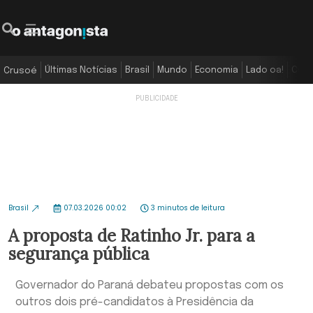
Últimas Notícias
Brasil
Mundo
Economia
Lado oa!
Colu
Crusoé
Brasil
07.03.2026 00:02
3 minutos de leitura
A proposta de Ratinho Jr. para a
segurança pública
Governador do Paraná debateu propostas com os
outros dois pré-candidatos à Presidência da