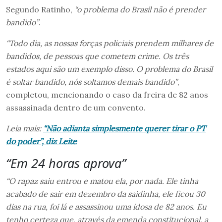
Segundo Ratinho,
“o problema do Brasil não é prender
bandido”
.
“Todo dia, as nossas forças policiais prendem milhares de
bandidos, de pessoas que cometem crime. Os três
estados aqui são um exemplo disso. O problema do Brasil
é soltar bandido, nós soltamos demais bandido”
,
completou, mencionando o caso da freira de 82 anos
assassinada dentro de um convento.
Leia mais:
“Não adianta simplesmente querer tirar o PT
do poder”, diz Leite
“Em 24 horas aprova”
“O rapaz saiu entrou e matou ela, por nada. Ele tinha
acabado de sair em dezembro da saidinha, ele ficou 30
dias na rua, foi lá e assassinou uma idosa de 82 anos. Eu
tenho certeza que, através da emenda constitucional, a