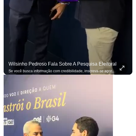
Wilsinho Pedroso Fala Sobre A Pesquisa Eleitoral
Se você busca informação com credibilidade, inscreva-se agora e ative o
p