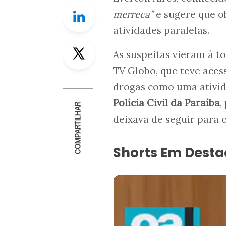
Linkedin
merreca”
e sugere que o
atividades paralelas.
Twitter
As suspeitas vieram à t
TV Globo, que teve acess
drogas como uma ativi
Polícia Civil da Paraíba
,
COMPARTILHAR
deixava de seguir para 
Shorts Em Dest