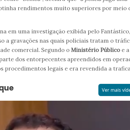
btinha rendimentos muito superiores por meio 
ona em uma investigação exibida pelo Fantástico
o a gravações nas quais policiais tratam o tráfi
dade comercial. Segundo o
Ministério Público
e a
 parte dos entorpecentes apreendidos em opera
os procedimentos legais e era revendida a trafic
aque
Ver mais víd