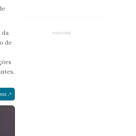
de
, da
co de
ções
antes.
eos