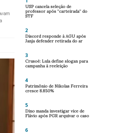
1
USP cancela seleção de
professor após “carteirada” do
savam
STF
a
2
Discord responde à AGU após
Janja defender retirada do ar
3
Crusoé: Lula define slogan para
campanha à reeleição
4
Patrimônio de Nikolas Ferreira
cresce 8.850%
5
Dino manda investigar vice de
Flávio após PGR arquivar o caso
6