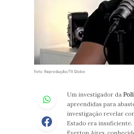
Foto: Reprodução/TV Globo
Whastapp
Um investigador da
Pol
apreendidas para abast
investigação revelar co
Facebook
Estado era insuficiente
Everton Aires, conheci