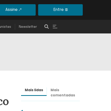
Assine
Entre
unistas
Newsletter
Mais lidas
Mais
Últimas
comentadas
notícias
co