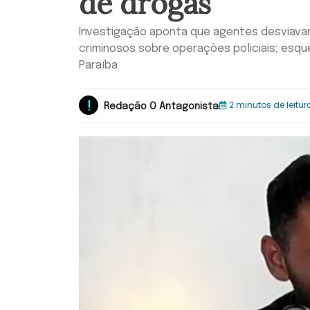
de drogas
Investigação aponta que agentes desviava
criminosos sobre operações policiais; esqu
Paraíba
2 minutos de leitur
Redação O Antagonista