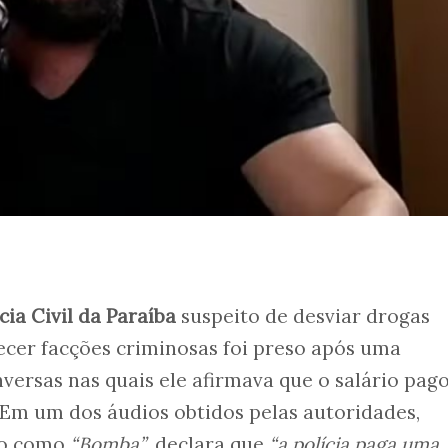
ícia Civil da Paraíba
suspeito de desviar drogas
ecer facções criminosas foi preso após uma
nversas nas quais ele afirmava que o salário pag
. Em um dos áudios obtidos pelas autoridades,
do como
“Bomba”
, declara que
“a polícia paga uma