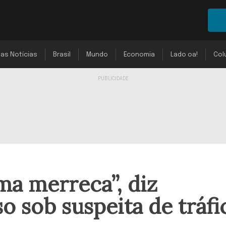
mas Notícias
Brasil
Mundo
Economia
Lado oa!
Col
ma merreca”, diz
o sob suspeita de tráfi