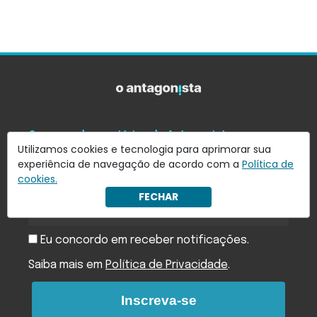
Quer receber notícias do Antagonista em seu
Utilizamos cookies e tecnologia para aprimorar sua
e-mail?
experiência de navegação de acordo com a
Política de
Assine nossa newsletter e receba as principais notícias
cookies.
em seu e-mail
FECHAR
Eu concordo em receber notificações.
Saiba mais em
Política de Privacidade
.
Inscreva-se