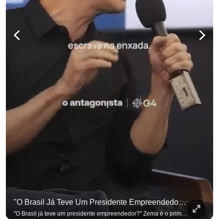
"O Brasil Já Teve Um Presidente Empreendedor?"
"O Brasil já teve um presidente empreendedor?" Zema é o primeiro a sentar na cadeira. Outros três presidenciáveis ainda vão passar por ela. A Sabatina Presidencial está no ar, com perguntas que vieram de uma pesquisa inédita com empresários. Acompanhe AO VIVO no YouTube do G4 Business. Se você busca informação com credibilidade, inscreva-se agora e ative o