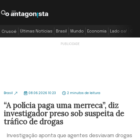
Últimas Notícias
Brasil
Mundo
Economia
Lado oa!
Colu
Crusoé
Brasil
08.06.2026 10:23
2 minutos de leitura
“A polícia paga uma merreca”, diz
investigador preso sob suspeita de
tráfico de drogas
Investigação aponta que agentes desviavam drogas