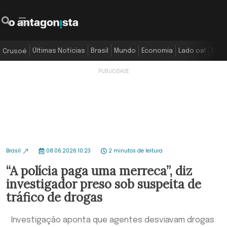
Últimas Notícias
Brasil
Mundo
Economia
Lado oa!
Colu
Crusoé
Brasil
08.06.2026 10:23
2 minutos de leitura
“A polícia paga uma merreca”, diz
investigador preso sob suspeita de
tráfico de drogas
Investigação aponta que agentes desviavam drogas