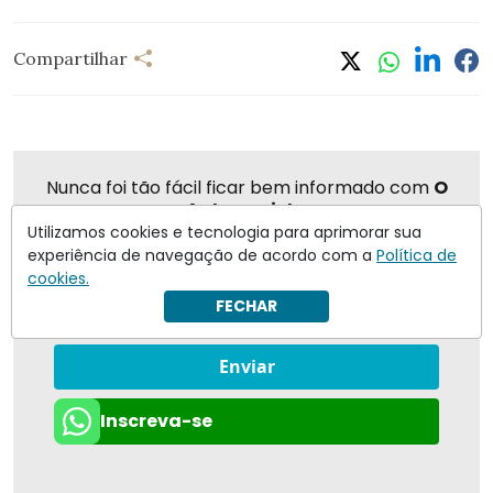
Compartilhar
Nunca foi tão fácil ficar bem informado com
O
Antagonista
Utilizamos cookies e tecnologia para aprimorar sua
experiência de navegação de acordo com a
Política de
cookies.
FECHAR
Eu concordo em receber notificações | Para obter mais
informações reveja nossa
Política de Privacidade
.
Enviar
Inscreva-se