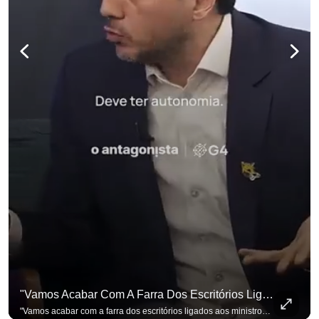
"Vamos Acabar Com A Farra Dos Escritórios Ligados Aos Ministros Do STF"
"Vamos acabar com a farra dos escritórios ligados aos ministros do STF". Essa foi a resposta de Renan Santos ao ser questionado sobre o Judiciário. Se você busca informação com credibilidade, inscreva-se agora e ative o