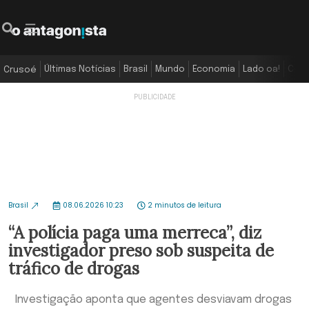
Últimas Notícias
Brasil
Mundo
Economia
Lado oa!
Colu
Crusoé
Brasil
08.06.2026 10:23
2 minutos de leitura
“A polícia paga uma merreca”, diz
investigador preso sob suspeita de
tráfico de drogas
Investigação aponta que agentes desviavam drogas