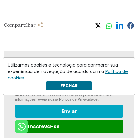
Compartilhar
Nunca foi tão fácil ficar bem informado com
O
Utilizamos cookies e tecnologia para aprimorar sua
Antagonista
experiência de navegação de acordo com a
Política de
cookies.
FECHAR
Eu concordo em receber notificações | Para obter mais
informações reveja nossa
Política de Privacidade
.
Enviar
Inscreva-se