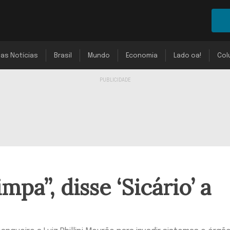
mas Notícias
Brasil
Mundo
Economia
Lado oa!
Col
impa”, disse ‘Sicário’ a