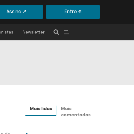
Assine
Entre
unistas
Newsletter
Mais lidas
Mais
Últimas
comentadas
notícias