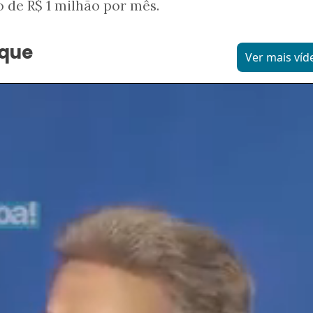
 de R$ 1 milhão por mês.
aque
Ver mais víd