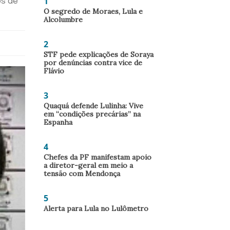
1
os de
O segredo de Moraes, Lula e
Alcolumbre
2
STF pede explicações de Soraya
por denúncias contra vice de
Flávio
3
Quaquá defende Lulinha: Vive
em “condições precárias” na
Espanha
4
Chefes da PF manifestam apoio
a diretor-geral em meio a
tensão com Mendonça
5
Alerta para Lula no Lulômetro