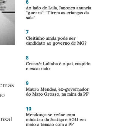
6
Ao lado de Lula, Janones anuncia
“guerra”: “Tirem as crianças da
sala”
7
Cleitinho ainda pode ser
candidato ao governo de MG?
8
Crusoé: Lulinha é o pai, cuspido
e escarrado
9
stemas
Mauro Mendes, ex-governador
ao
do Mato Grosso, na mira da PF
10
Mendonça se reúne com
ensal
ministro da Justiça e AGU em
meio a tensão com a PF