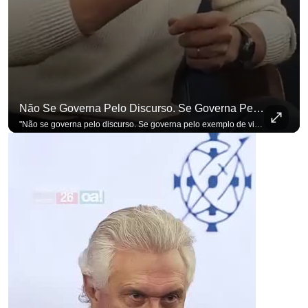
Não Se Governa Pelo Discurso. Se Governa Pelo Exemplo De Vida", Alfineta Ronaldo Caiado
para não perder n
"Não se governa pelo discurso. Se governa pelo exemplo de vida", alfineta Ronaldo Caiado, respondendo a empresários na primeira Sabatina Presidencial com a pauta definida por quem constrói o país. Se você busca informação com credibilidade, inscreva-se agora e ative o