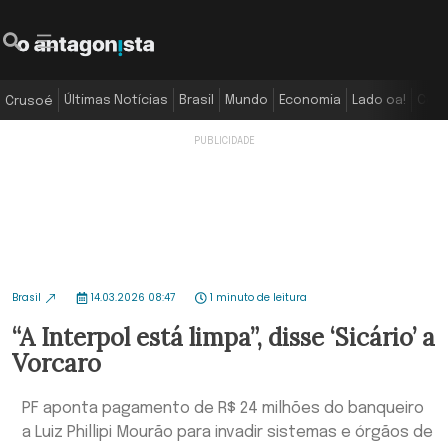
Últimas Notícias
Brasil
Mundo
Economia
Lado oa!
Colu
Crusoé
Brasil
14.03.2026 08:47
1 minuto de leitura
“A Interpol está limpa”, disse ‘Sicário’ a
Vorcaro
PF aponta pagamento de R$ 24 milhões do banqueiro
a Luiz Phillipi Mourão para invadir sistemas e órgãos de