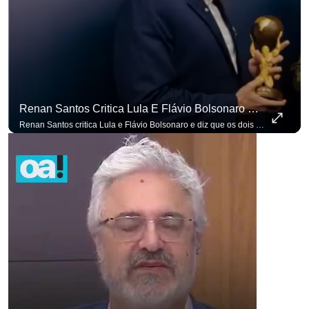
Renan Santos Critica Lula E Flávio Bolsonaro E Diz Que Os Dois São Lados Da Mesma Moeda.
Renan Santos critica Lula e Flávio Bolsonaro e diz que os dois são lados da mesma moeda. #OAntagonista Se você busca informação com credibilidade, inscreva-se agora e ative o