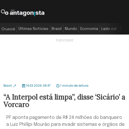
Últimas Notícias
Brasil
Mundo
Economia
Lado oa!
Colu
Crusoé
Brasil
14.03.2026 08:47
1 minuto de leitura
“A Interpol está limpa”, disse ‘Sicário’ a
Vorcaro
PF aponta pagamento de R$ 24 milhões do banqueiro
a Luiz Phillipi Mourão para invadir sistemas e órgãos de