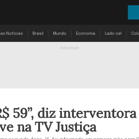
mas Notícias
Brasil
Mundo
Economia
Lado oa!
Col
$ 59”, diz interventora
ve na TV Justiça