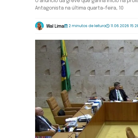
O anúncio da greve que ganha início na próx
Antagonista na última quarta-feira, 10
2 minutos de leitura
11.06.2026 15:2
Wal Lima