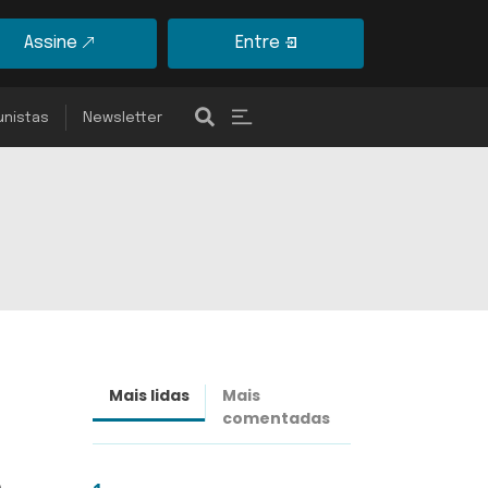
Assine
Entre
unistas
Newsletter
Mais lidas
Mais
Últimas
comentadas
notícias