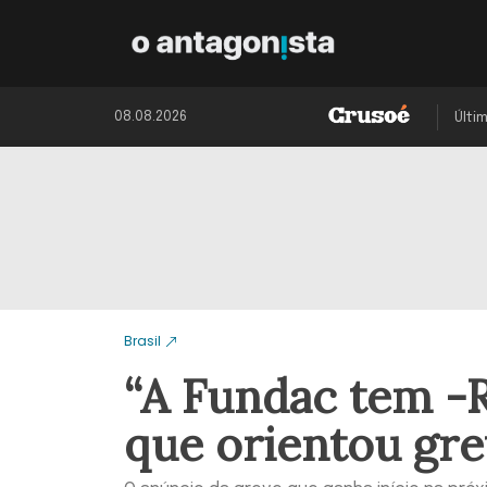
08.08.2026
Últi
Brasil
“A Fundac tem -R
que orientou gre