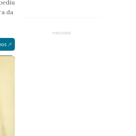
 pediu
ra da
eos