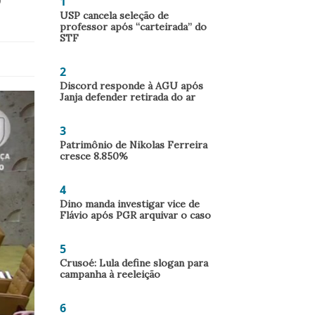
1
O
USP cancela seleção de
professor após “carteirada” do
STF
2
Discord responde à AGU após
Janja defender retirada do ar
3
Patrimônio de Nikolas Ferreira
cresce 8.850%
4
Dino manda investigar vice de
Flávio após PGR arquivar o caso
5
Crusoé: Lula define slogan para
campanha à reeleição
6