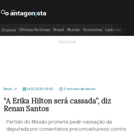
Últimas Notícias
Brasil
Mundo
Economia
Lado oa!
Colu
Crusoé
Brasil
14.03.2026 09:05
3 minutos de leitura
“A Erika Hilton será cassada”, diz
Renan Santos
Partido do Missão promete pedir cassação da
deputada por comentários preconceituosos contra