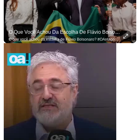
O Que Você Achou Da Escolha De Flávio Bolsonaro? #OAntagonista
O que você achou da escolha de Flávio Bolsonaro? #OAntagonista Se você busca informação com credibilidade, inscreva-se agora e ative o