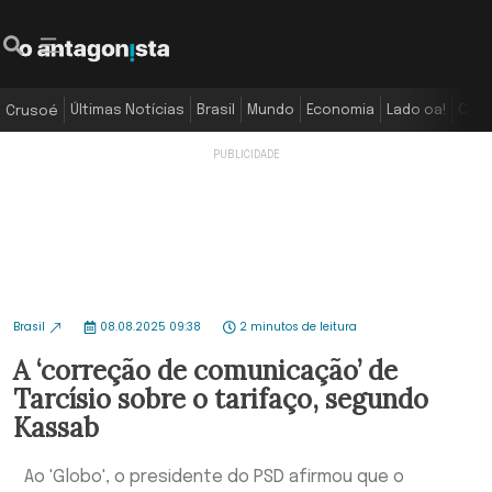
Últimas Notícias
Brasil
Mundo
Economia
Lado oa!
Colu
Crusoé
Brasil
08.08.2025 09:38
2 minutos de leitura
A ‘correção de comunicação’ de
Tarcísio sobre o tarifaço, segundo
Kassab
Ao 'Globo', o presidente do PSD afirmou que o