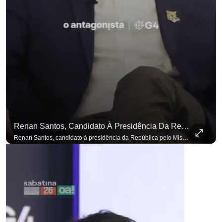
Renan Santos, Candidato À Presidência Da República Pelo Missão, Defende Aplicar Reformas Fiscais
Renan Santos, candidato à presidência da República pelo Missão, defende aplicar reformas fiscais impopulares para conter aumento incontrolado dos gastos e dívida pública, garantindo que essas medidas afetarão positivamente o ambiente econômico no Brasil. Se você busca informação com credibilidade, inscreva-se agora e ative o