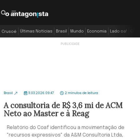
Últimas Notícias
Brasil
Mundo
Economia
Lado oa!
Colu
Crusoé
Brasil
11.03.2026 09:47
2 minutos de leitura
A consultoria de R$ 3,6 mi de ACM
Neto ao Master e à Reag
Relatório do Coaf identificou a movimentação de
"recursos expressivos" da A&M Consultoria Ltda,