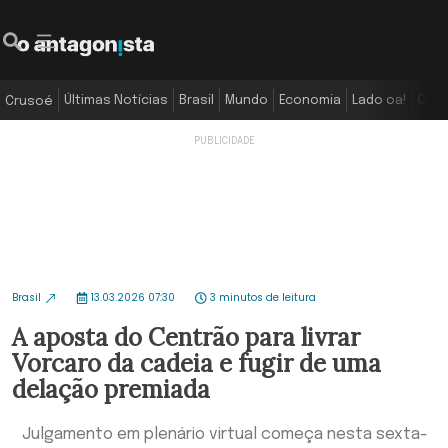
Últimas Notícias
Brasil
Mundo
Economia
Lado oa!
Colu
Crusoé
Brasil
13.03.2026 07:30
3 minutos de leitura
A aposta do Centrão para livrar
Vorcaro da cadeia e fugir de uma
delação premiada
Julgamento em plenário virtual começa nesta sexta-