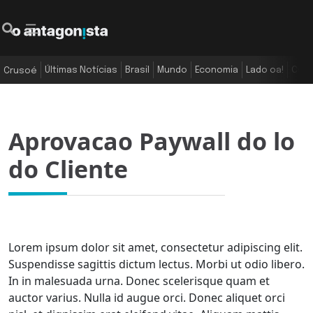
Últimas Notícias
Brasil
Mundo
Economia
Lado oa!
Colu
Crusoé
Aprovacao Paywall do lo
do Cliente
Lorem ipsum dolor sit amet, consectetur adipiscing elit.
Suspendisse sagittis dictum lectus. Morbi ut odio libero.
In in malesuada urna. Donec scelerisque quam et
auctor varius. Nulla id augue orci. Donec aliquet orci