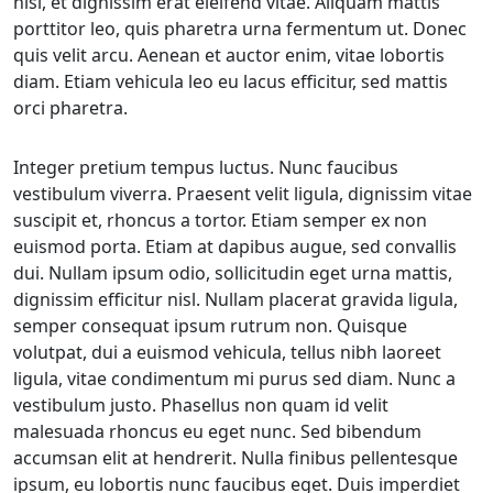
nisl, et dignissim erat eleifend vitae. Aliquam mattis
porttitor leo, quis pharetra urna fermentum ut. Donec
quis velit arcu. Aenean et auctor enim, vitae lobortis
diam. Etiam vehicula leo eu lacus efficitur, sed mattis
orci pharetra.
Integer pretium tempus luctus. Nunc faucibus
vestibulum viverra. Praesent velit ligula, dignissim vitae
suscipit et, rhoncus a tortor. Etiam semper ex non
euismod porta. Etiam at dapibus augue, sed convallis
dui. Nullam ipsum odio, sollicitudin eget urna mattis,
dignissim efficitur nisl. Nullam placerat gravida ligula,
semper consequat ipsum rutrum non. Quisque
volutpat, dui a euismod vehicula, tellus nibh laoreet
ligula, vitae condimentum mi purus sed diam. Nunc a
vestibulum justo. Phasellus non quam id velit
malesuada rhoncus eu eget nunc. Sed bibendum
accumsan elit at hendrerit. Nulla finibus pellentesque
ipsum, eu lobortis nunc faucibus eget. Duis imperdiet