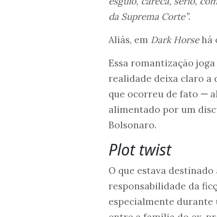
esguio, careca, sério, co
da Suprema Corte”
.
Aliás, em
Dark Horse
há 
Essa romantização joga 
realidade deixa claro a 
que ocorreu de fato
—
al
alimentado por um disc
Bolsonaro.
Plot twist
O que estava destinado
responsabilidade da fic
especialmente durante 
entre a família do ex-pr