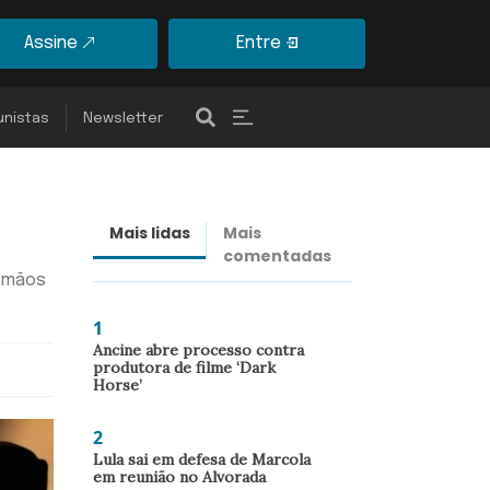
Assine
Entre
unistas
Newsletter
Mais lidas
Mais
Últimas
comentadas
notícias
s mãos
1
Ancine abre processo contra
produtora de filme ‘Dark
Horse’
2
Lula sai em defesa de Marcola
em reunião no Alvorada