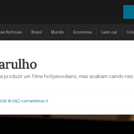
mas Notícias
Brasil
Mundo
Economia
Lado oa!
Col
arulho
ra produzir um filme hollywoodiano, mas acabam caindo na
2026 16:03
comentários 0