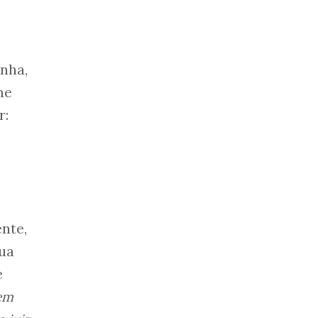
nha,
me
r:
ente,
sua
e
em