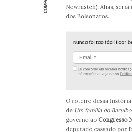
Nowrasteh). Aliás, seria
dos Bolsonaros.
Nunca foi tão fácil fica
Eu concordo em receber notificaçõ
informações reveja nossa
Polític
O roteiro dessa história
de
Um família do Barulho
governo ao
Congresso N
deputado cassado por fa