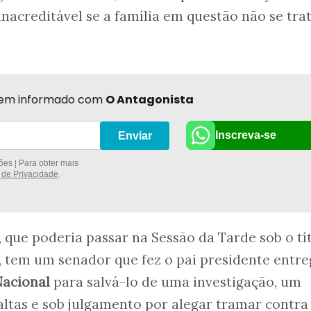
 inacreditável se a família em questão não se tra
r bem informado com
O Antagonista
Inscreva-se
Enviar
es | Para obter mais
a de Privacidade
.
, que poderia passar na Sessão da Tarde sob o tí
, tem um senador que fez o pai presidente entre
acional
para salvá-lo de uma investigação, um
ltas e sob julgamento por alegar tramar contra