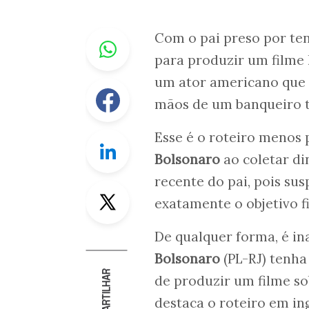
Whastapp
Com o pai preso por ten
para produzir um filme 
um ator americano que
Facebook
mãos de um banqueiro t
Esse é o roteiro menos
Linkedin
Bolsonaro
ao coletar di
recente do pai, pois sus
Twitter
exatamente o objetivo f
De qualquer forma, é i
Bolsonaro
(PL-RJ) tenha
COMPARTILHAR
de produzir um filme s
destaca o roteiro em in