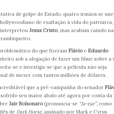
tativa de golpe de Estado, quatro irmãos se un
hollywoodiano de exaltação à vida do patriarca
 interpretou
Jesus Cristo
, mas acabam caindo na
rambiqueiro.
 problemático do que fizeram
Flávio
e
Eduardo
nheiro sob a alegação de fazer um filme sobre a 
peita-se e investiga-se que a película não seja
inal de mexer com tantos milhões de dólares.
nacreditável que a pré-campanha do senador
Flá
 sofrido seu maior abalo até agora por conta da 
obre
Jair Bolsonaro
(pronuncia-se
“Ja-ear”
, como
glês de
Dark Horse
, assinado por Mark e Cyrus