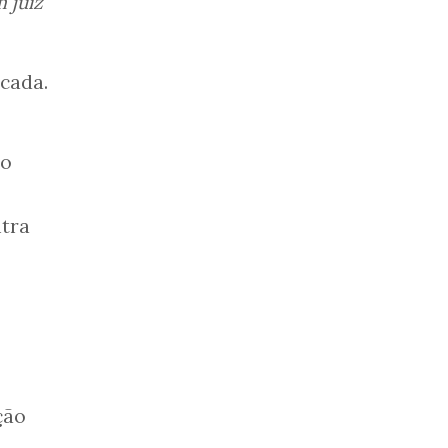
 juiz
cada.
 o
ntra
ção