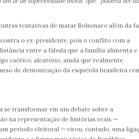
m um ar de superioridade moral”
que
“poderia ser um
outras tentativas de matar Bolsonaro além da fa
contra o ex-presidente, pois o conflito com a
distância entre a fábula que a família alimenta e
go caótico, aleatório, ainda que realmente
urso de demonização da esquerda brasileira co
 a se transformar em um debate sobre a
ção na representação de histórias reais
—
um período eleitoral
—
virou, contudo, uma liga
esidente e a figura mais tóxica da República,