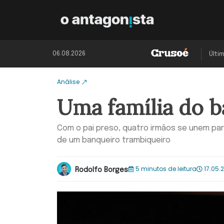
06.08.2026
Últi
Análise
Uma família do b
Com o pai preso, quatro irmãos se unem pa
de um banqueiro trambiqueiro
5 minutos de leitura
17.05.
Rodolfo Borges