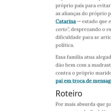
próprio país para evit
as alianças do próprio
Catarina
—
estado que 
certo”
, desprezando o e
dificuldade para se arti
política.
Essa família atua alega
dão bem com a madrasta
contra o próprio marido
pai em troca de mensa
Roteiro
Por mais absurda que p