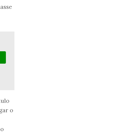
tasse
tulo
gar o
 o