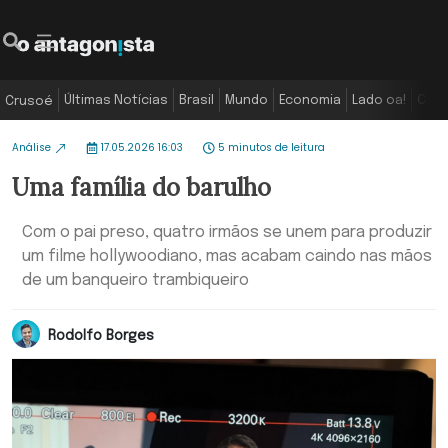
Últimas Notícias
Brasil
Mundo
Economia
Lado oa!
Colu
Crusoé
Análise
17.05.2026 16:03
5 minutos de leitura
Uma família do barulho
Com o pai preso, quatro irmãos se unem para produzir
um filme hollywoodiano, mas acabam caindo nas mãos
de um banqueiro trambiqueiro
Rodolfo Borges