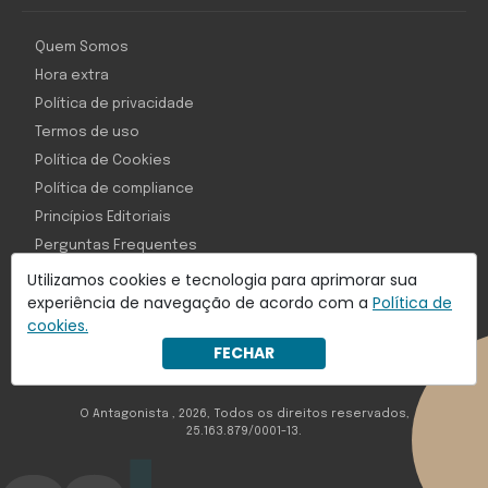
Quem Somos
Hora extra
Política de privacidade
Termos de uso
Política de Cookies
Política de compliance
Princípios Editoriais
Perguntas Frequentes
Utilizamos cookies e tecnologia para aprimorar sua
experiência de navegação de acordo com a
Política de
cookies.
Com inteligência e tecnologia:
FECHAR
Object1ve - Marketing Solution
O Antagonista , 2026, Todos os direitos reservados,
25.163.879/0001-13.