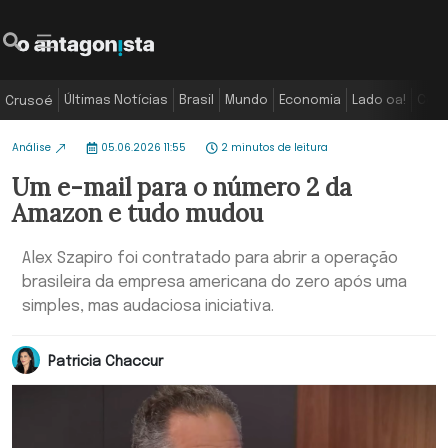
Últimas Notícias
Brasil
Mundo
Economia
Lado oa!
Colu
Crusoé
Análise
05.06.2026 11:55
2 minutos de leitura
Um e-mail para o número 2 da
Amazon e tudo mudou
Alex Szapiro foi contratado para abrir a operação
brasileira da empresa americana do zero após uma
simples, mas audaciosa iniciativa.
Patricia Chaccur