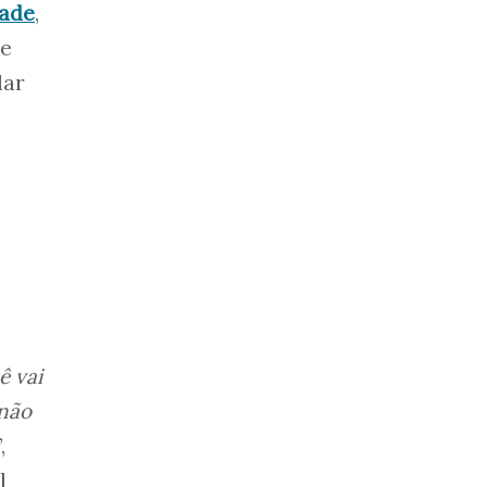
dade
,
ue
lar
ê vai
 não
,
l