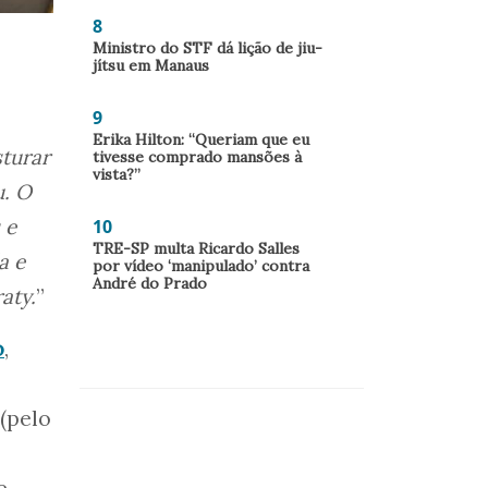
8
Ministro do STF dá lição de jiu-
jítsu em Manaus
9
Erika Hilton: “Queriam que eu
sturar
tivesse comprado mansões à
vista?”
u. O
 e
10
TRE-SP multa Ricardo Salles
a e
por vídeo ‘manipulado’ contra
André do Prado
aty.
”
o
,
(pelo
e