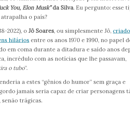
uck You, Elon Musk”
da Silva
. Eu pergunto: esse t
atrapalha o país?
38-2022), o
Jô Soares
, ou simplesmente Jô,
criado
ns hilários
entre os anos 1970 e 1990, no papel 
do em coma durante a ditadura e saído anos dep
a, incrédulo com as notícias que lhe passavam,
ira o tubo
”.
 renderia a estes “gênios do humor” sem graça e
gordo jamais seria capaz de criar personagens t
senão trágicas.