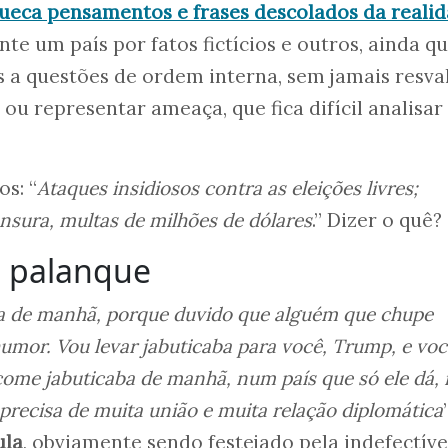
cueca pensamentos e frases descolados da reali
te um país por fatos fictícios e outros, ainda q
os a questões de ordem interna, sem jamais resva
ou representar ameaça, que fica difícil analisar
os: “
Ataques insidiosos contra as eleições livres;
nsura, multas de milhões de dólares
.” Dizer o quê?
 palanque
ba de manhã, porque duvido que alguém que chupe
umor. Vou levar jabuticaba para você, Trump, e voc
come jabuticaba de manhã, num país que só ele dá,
, precisa de muita união e muita relação diplomática
”
ula
, obviamente sendo festejado pela indefectíve