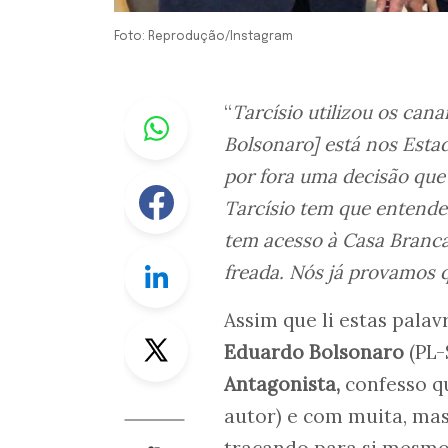
Foto: Reprodução/Instagram
Whastapp
“
Tarcísio utilizou os cana
Bolsonaro] está nos Esta
por fora uma decisão que
Facebook
Tarcísio tem que entender
tem acesso à Casa Branca
Linkedin
freada. Nós já provamos q
Assim que li estas palav
Twitter
Eduardo Bolsonaro
(PL-
Antagonista,
confesso q
autor) e com muita, mas
traçando para si mesmo