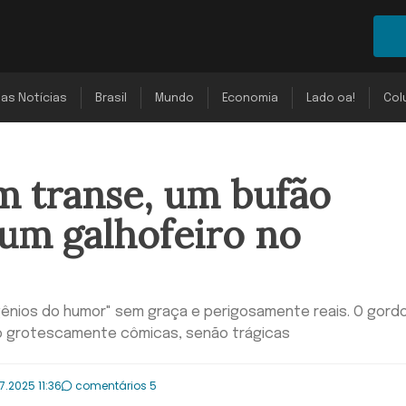
mas Notícias
Brasil
Mundo
Economia
Lado oa!
Col
 transe, um bufão
um galhofeiro no
"gênios do humor" sem graça e perigosamente reais. O gord
ão grotescamente cômicas, senão trágicas
7.2025 11:36
comentários 5