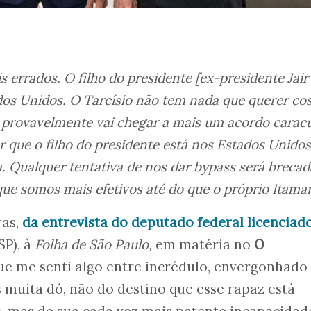
is errados. O filho do presidente [ex-presidente Jair
dos Unidos. O Tarcísio não tem nada que querer co
 provavelmente vai chegar a mais um acordo carac
 que o filho do presidente está nos Estados Unidos
. Qualquer tentativa de nos dar bypass será brecad
ue somos mais efetivos até do que o próprio Itamar
ras,
da entrevista do deputado federal licenciad
SP), à
Folha de São Paulo,
em matéria no
O
ue me senti algo entre incrédulo, envergonhado 
 muita dó, não do destino que esse rapaz está
, mas de sua cada vez mais patente incapacidad