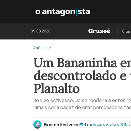
09.08.2026
Últi
Análise
Um Bananinha em
descontrolado e 
Planalto
Se vivo estivesse, Jô se renderia a estes 
jamais seria capaz de criar personagens t
4 minutos de leitura
15.0
Ricardo Kertzman