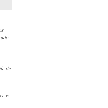
os
rado
ifa de
ca e