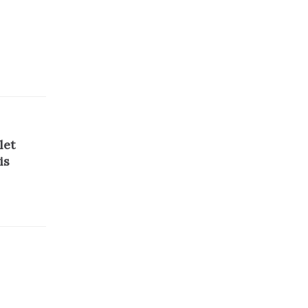
let
is