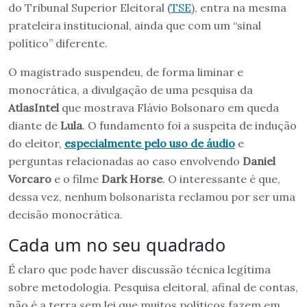
do Tribunal Superior Eleitoral (
TSE
), entra na mesma
prateleira institucional, ainda que com um “sinal
político” diferente.
O magistrado suspendeu, de forma liminar e
monocrática, a divulgação de uma pesquisa da
AtlasIntel
que mostrava Flávio Bolsonaro em queda
diante de
Lula
. O fundamento foi a suspeita de indução
do eleitor,
especialmente pelo uso de áudio
e
perguntas relacionadas ao caso envolvendo
Daniel
Vorcaro
e o filme
Dark Horse
. O interessante é que,
dessa vez, nenhum bolsonarista reclamou por ser uma
decisão monocrática.
Cada um no seu quadrado
É claro que pode haver discussão técnica legítima
sobre metodologia. Pesquisa eleitoral, afinal de contas,
não é a terra sem lei que muitos políticos fazem em