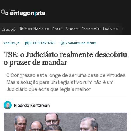
Últimas Notícias
Brasil
Mundo
Economia
Lado oa!
Colu
Crusoé
Análise
10.06.2026 07:45
5 minutos de leitura
TSE: o Judiciário realmente descobriu
o prazer de mandar
O Congresso está longe de ser uma casa de virtudes.
Mas a solução para um Legislativo ruim não é um
Judiciário que acha que legisla melhor
Ricardo Kertzman