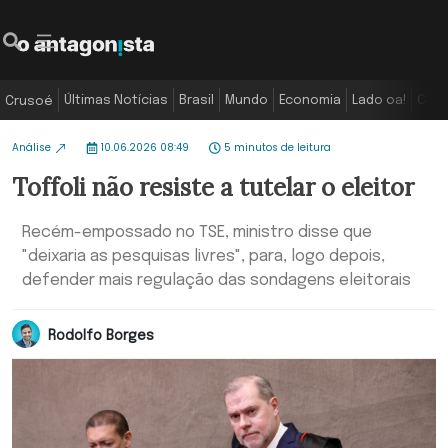
Últimas Notícias
Brasil
Mundo
Economia
Lado oa!
Colu
Crusoé
Análise
10.06.2026 08:49
5 minutos de leitura
Toffoli não resiste a tutelar o eleitor
Recém-empossado no TSE, ministro disse que
"deixaria as pesquisas livres", para, logo depois,
defender mais regulação das sondagens eleitorais
Rodolfo Borges