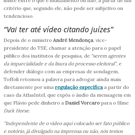
limite entre o que é induzimento ou não, a partir de um
critério que, segundo ele, não pode ser subjetivo ou
tendencioso.
“Vai ter até vídeo citando juízes”
Depois de o ministro
André Mendonça
, vice-
presidente do TSE, chamar a atenção para o papel
público dos institutos de pesquisa, de
“serem agentes
da imparcialidade e da lisura do processo eleitoral”
, e
defender diálogo com as empresas de sondagem,
Toffoli retomou a palavra para advogar ainda mais
diretamente por uma
regulação específica
a partir do
caso da AtlasIntel, que expôs o áudio da mensagem em
que Flávio pede dinheiro a
Daniel Vorcaro
para o filme
Dark Horse
.
“Independente de o vídeo aqui colocado ser fato público
e notório, já divulgado na imprensa ou não, nós temos