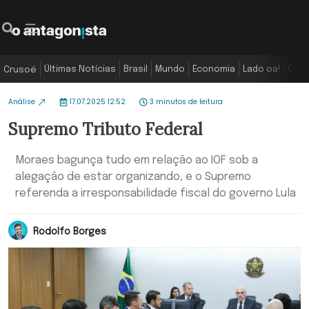
Últimas Notícias
Brasil
Mundo
Economia
Lado oa!
Colu
Crusoé
Análise
17.07.2025 12:52
3 minutos de leitura
Supremo Tributo Federal
Moraes bagunça tudo em relação ao IOF sob a
alegação de estar organizando, e o Supremo
referenda a irresponsabilidade fiscal do governo Lula
Rodolfo Borges