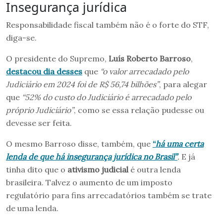
Insegurança jurídica
Responsabilidade fiscal também não é o forte do STF,
diga-se.
O presidente do Supremo,
Luís Roberto Barroso
,
destacou dia desses
que
“o valor arrecadado pelo
Judiciário em 2024 foi de R$ 56,74 bilhões”
, para alegar
que
“52% do custo do Judiciário é arrecadado pelo
próprio Judiciário”
, como se essa relação pudesse ou
devesse ser feita.
O mesmo Barroso disse, também, que
“
há uma certa
lenda de que há insegurança jurídica no Brasil”
.
E já
tinha dito que o
ativismo judicial
é outra lenda
brasileira. Talvez o aumento de um imposto
regulatório para fins arrecadatórios também se trate
de uma lenda.