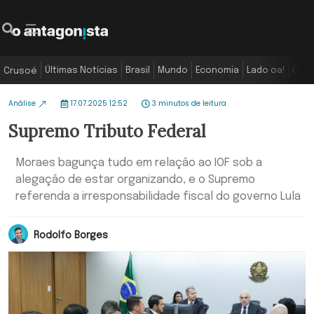
Últimas Notícias
Brasil
Mundo
Economia
Lado oa!
Colu
Crusoé
Análise
17.07.2025 12:52
3 minutos de leitura
Supremo Tributo Federal
Moraes bagunça tudo em relação ao IOF sob a
alegação de estar organizando, e o Supremo
referenda a irresponsabilidade fiscal do governo Lula
Rodolfo Borges