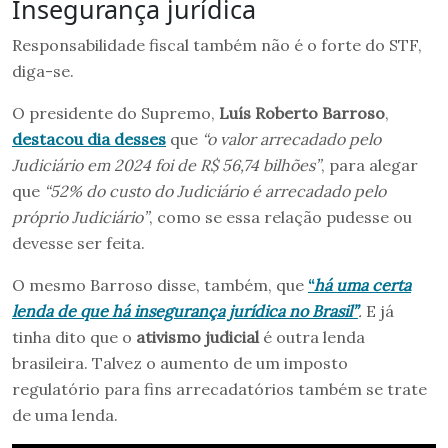
Insegurança jurídica
Responsabilidade fiscal também não é o forte do STF,
diga-se.
O presidente do Supremo,
Luís Roberto Barroso
,
destacou dia desses
que
“o valor arrecadado pelo
Judiciário em 2024 foi de R$ 56,74 bilhões”
, para alegar
que
“52% do custo do Judiciário é arrecadado pelo
próprio Judiciário”
, como se essa relação pudesse ou
devesse ser feita.
O mesmo Barroso disse, também, que
“
há uma certa
lenda de que há insegurança jurídica no Brasil”
.
E já
tinha dito que o
ativismo judicial
é outra lenda
brasileira. Talvez o aumento de um imposto
regulatório para fins arrecadatórios também se trate
de uma lenda.