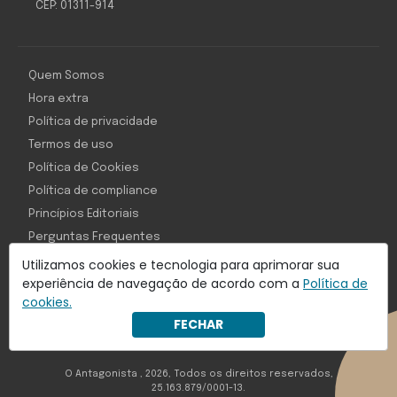
CEP: 01311-914
Quem Somos
Hora extra
Política de privacidade
Termos de uso
Política de Cookies
Política de compliance
Princípios Editoriais
Perguntas Frequentes
Utilizamos cookies e tecnologia para aprimorar sua
experiência de navegação de acordo com a
Política de
cookies.
Com inteligência e tecnologia:
FECHAR
Object1ve - Marketing Solution
O Antagonista , 2026, Todos os direitos reservados,
25.163.879/0001-13.