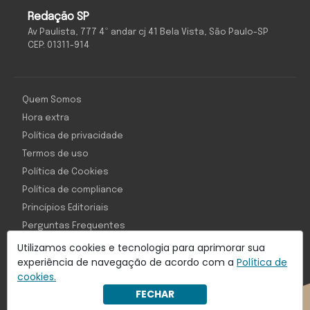
Redação SP
Av Paulista, 777 4º andar cj 41 Bela Vista, São Paulo-SP
CEP: 01311-914
Quem Somos
Hora extra
Política de privacidade
Termos de uso
Política de Cookies
Política de compliance
Princípios Editoriais
Perguntas Frequentes
Utilizamos cookies e tecnologia para aprimorar sua
experiência de navegação de acordo com a
Política de
cookies.
Com inteligência e tecnologia:
FECHAR
Object1ve - Marketing Solution