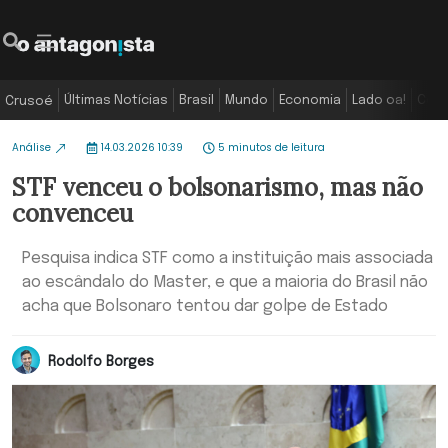
Últimas Notícias
Brasil
Mundo
Economia
Lado oa!
Colu
Crusoé
Análise
14.03.2026 10:39
5 minutos de leitura
STF venceu o bolsonarismo, mas não
convenceu
Pesquisa indica STF como a instituição mais associada
ao escândalo do Master, e que a maioria do Brasil não
acha que Bolsonaro tentou dar golpe de Estado
Rodolfo Borges