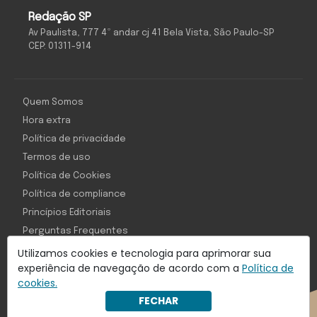
Redação SP
Av Paulista, 777 4º andar cj 41 Bela Vista, São Paulo-SP
CEP: 01311-914
Quem Somos
Hora extra
Política de privacidade
Termos de uso
Política de Cookies
Política de compliance
Princípios Editoriais
Perguntas Frequentes
Utilizamos cookies e tecnologia para aprimorar sua
experiência de navegação de acordo com a
Política de
cookies.
Com inteligência e tecnologia:
FECHAR
Object1ve - Marketing Solution