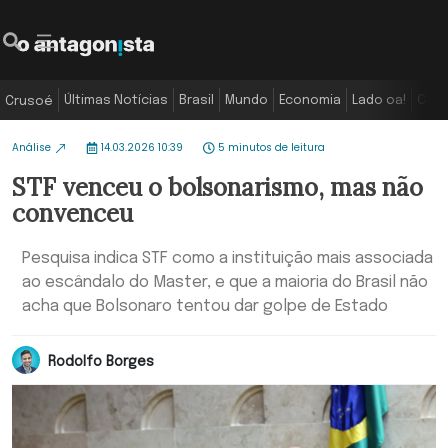
Últimas Notícias
Brasil
Mundo
Economia
Lado oa!
Colu
Crusoé
Análise
14.03.2026 10:39
5 minutos de leitura
STF venceu o bolsonarismo, mas não
convenceu
Pesquisa indica STF como a instituição mais associada
ao escândalo do Master, e que a maioria do Brasil não
acha que Bolsonaro tentou dar golpe de Estado
Rodolfo Borges